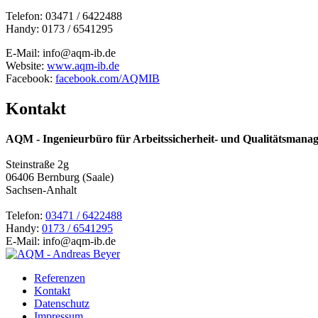
Telefon: 03471 / 6422488
Handy: 0173 / 6541295
E-Mail: info@aqm-ib.de
Website:
www.aqm-ib.de
Facebook:
facebook.com/AQMIB
Kontakt
AQM - Ingenieurbüro für Arbeitssicherheit- und Qualitätsmana
Steinstraße 2g
06406 Bernburg (Saale)
Sachsen-Anhalt
Telefon:
03471 / 6422488
Handy:
0173 / 6541295
E-Mail: info@aqm-ib.de
Referenzen
Kontakt
Datenschutz
Impressum