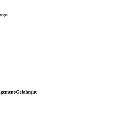
hrgut
nagement/Gefahrgut